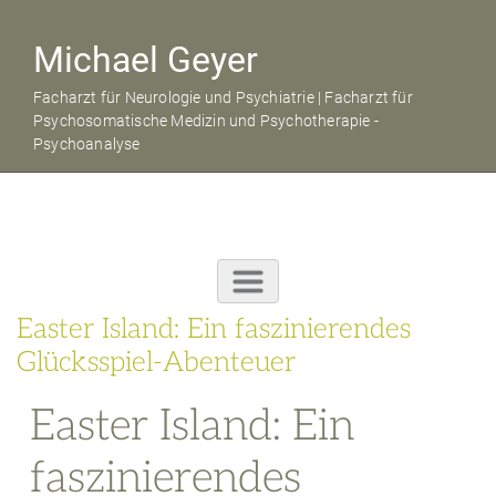
Michael Geyer
Facharzt für Neurologie und Psychiatrie | Facharzt für
Psychosomatische Medizin und Psychotherapie -
Psychoanalyse
Easter Island: Ein faszinierendes
Glücksspiel-Abenteuer
Easter Island: Ein
faszinierendes