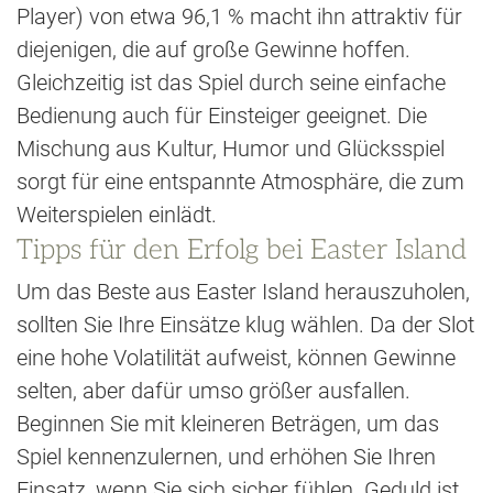
Player) von etwa 96,1 % macht ihn attraktiv für
diejenigen, die auf große Gewinne hoffen.
Gleichzeitig ist das Spiel durch seine einfache
Bedienung auch für Einsteiger geeignet. Die
Mischung aus Kultur, Humor und Glücksspiel
sorgt für eine entspannte Atmosphäre, die zum
Weiterspielen einlädt.
Tipps für den Erfolg bei Easter Island
Um das Beste aus Easter Island herauszuholen,
sollten Sie Ihre Einsätze klug wählen. Da der Slot
eine hohe Volatilität aufweist, können Gewinne
selten, aber dafür umso größer ausfallen.
Beginnen Sie mit kleineren Beträgen, um das
Spiel kennenzulernen, und erhöhen Sie Ihren
Einsatz, wenn Sie sich sicher fühlen. Geduld ist