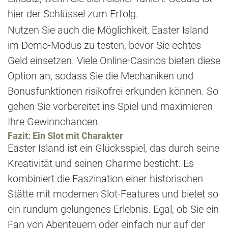
hier der Schlüssel zum Erfolg.
Nutzen Sie auch die Möglichkeit, Easter Island
im Demo-Modus zu testen, bevor Sie echtes
Geld einsetzen. Viele Online-Casinos bieten diese
Option an, sodass Sie die Mechaniken und
Bonusfunktionen risikofrei erkunden können. So
gehen Sie vorbereitet ins Spiel und maximieren
Ihre Gewinnchancen.
Fazit: Ein Slot mit Charakter
Easter Island ist ein Glücksspiel, das durch seine
Kreativität und seinen Charme besticht. Es
kombiniert die Faszination einer historischen
Stätte mit modernen Slot-Features und bietet so
ein rundum gelungenes Erlebnis. Egal, ob Sie ein
Fan von Abenteuern oder einfach nur auf der