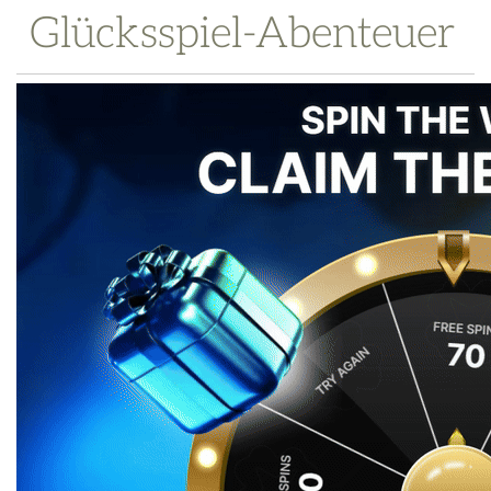
Glücksspiel-Abenteuer