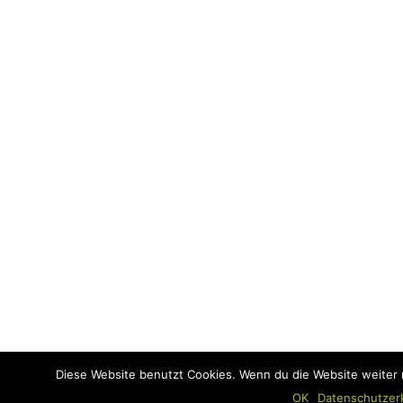
Diese Website benutzt Cookies. Wenn du die Website weiter 
OK
Datenschutzer