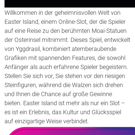
Willkommen in der geheimnisvollen Welt von
Easter Island, einem Online-Slot, der die Spieler
auf eine Reise zu den berühmten Moai-Statuen
der Osterinsel mitnimmt. Dieses Spiel, entwickelt
von Yggdrasil, kombiniert atemberaubende
Grafiken mit spannenden Features, die sowohl
Anfänger als auch erfahrene Spieler begeistern.
Stellen Sie sich vor, Sie stehen vor den riesigen
Steinfiguren, während die Walzen sich drehen
und Ihnen die Chance auf große Gewinne
bieten. Easter Island ist mehr als nur ein Slot –
es ist ein Erlebnis, das Kultur und Glücksspiel
auf einzigartige Weise verbindet.