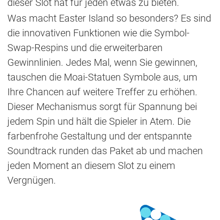
dieser Slot hat für jeden etwas zu bieten.
Was macht Easter Island so besonders? Es sind
die innovativen Funktionen wie die Symbol-
Swap-Respins und die erweiterbaren
Gewinnlinien. Jedes Mal, wenn Sie gewinnen,
tauschen die Moai-Statuen Symbole aus, um
Ihre Chancen auf weitere Treffer zu erhöhen.
Dieser Mechanismus sorgt für Spannung bei
jedem Spin und hält die Spieler in Atem. Die
farbenfrohe Gestaltung und der entspannte
Soundtrack runden das Paket ab und machen
jeden Moment an diesem Slot zu einem
Vergnügen.