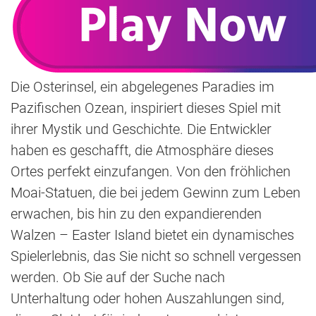
Die Osterinsel, ein abgelegenes Paradies im
Pazifischen Ozean, inspiriert dieses Spiel mit
ihrer Mystik und Geschichte. Die Entwickler
haben es geschafft, die Atmosphäre dieses
Ortes perfekt einzufangen. Von den fröhlichen
Moai-Statuen, die bei jedem Gewinn zum Leben
erwachen, bis hin zu den expandierenden
Walzen – Easter Island bietet ein dynamisches
Spielerlebnis, das Sie nicht so schnell vergessen
werden. Ob Sie auf der Suche nach
Unterhaltung oder hohen Auszahlungen sind,