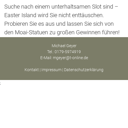
Suche nach einem unterhaltsamen Slot sind –
Easter Island wird Sie nicht enttäuschen.
Probieren Sie es aus und lassen Sie sich von
den Moai-Statuen zu großen Gewinnen führen!
Michael Geyer
Tel.: 0179-5974919
E-Mail:
mgeyer@t-online.de
Kontakt
|
Impressum
|
Datenschutzerklärung
;