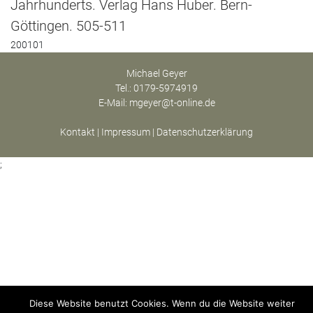
Jahrhunderts. Verlag Hans Huber. Bern-
Göttingen. 505-511
200101
Michael Geyer
Tel.: 0179-5974919
E-Mail:
mgeyer@t-online.de
Kontakt
|
Impressum
|
Datenschutzerklärung
;
Diese Website benutzt Cookies. Wenn du die Website weiter