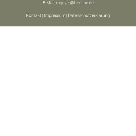
E-Mail:
mgeyer@t-online.de
Kontakt
|
Impressum
|
Datenschutzerklärung