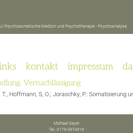
t für Psychosomatische Medizin und Psychotherapie - Psychoanalyse
links
kontakt
impressum
da
ndlung, Vernachlässigung
, U. T., Hoffmann, S, O.; Joraschky, P.: Somatisierun
Michael Geyer
Tel.: 0179-5974919