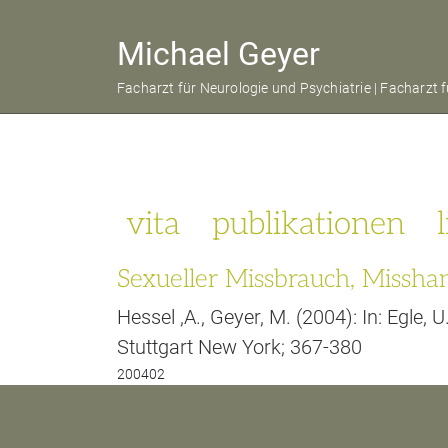
Michael Geyer
Facharzt für Neurologie und Psychiatrie | Facharz
vita
publikationen
Sexueller Missbrauch, Missha
Hessel ,A., Geyer, M. (2004): In: Egle
Stuttgart New York; 367-380
200402