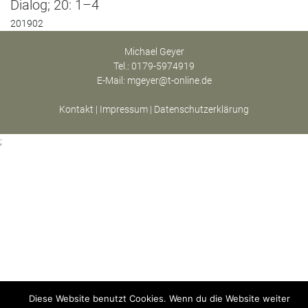
Dialog; 20: 1–4
201902
Michael Geyer
Tel.: 0179-5974919
E-Mail:
mgeyer@t-online.de
Kontakt
|
Impressum
|
Datenschutzerklärung
;
Diese Website benutzt Cookies. Wenn du die Website weiter